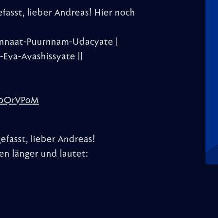
asst, lieber Andreas! Hier noch
nnaat-Puurnnam-Udacyate |
va-Avashissyate ||
ibQrVPoM
fasst, lieber Andreas!
hen länger und lautet: