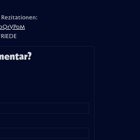
 Rezitationen:
ibQrVPoM
FRIEDE
mentar?