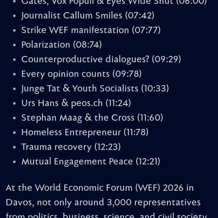
Gates, Vox Populi & Eyes Wide Shut
(06:00)
Journalist Callum Smiles
(07:42)
Strike WEF manifestation
(07:77)
Polarization
(08:74)
Counterproductive dialogues?
(09:29)
Every opinion counts
(09:78)
Junge Tat & Youth Socialists
(10:33)
Urs Hans & peos.ch
(11:24)
Stephan Maag & the Cross
(11:60)
Homeless Entrepreneur
(11:78)
Trauma recovery
(12:23)
Mutual Engagement Peace
(12:21)
At the World Economic Forum (WEF) 2026 in
Davos, not only around 3,000 representatives
from politics, business, science, and civil society