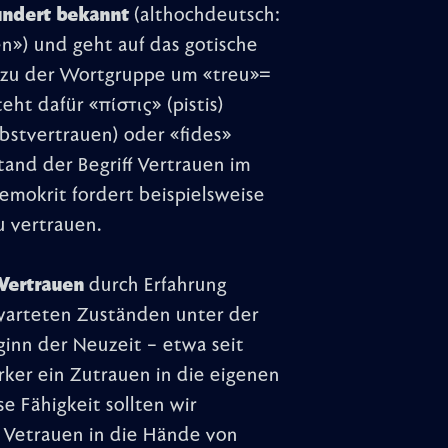
hundert bekannt
(althochdeutsch:
n») und geht auf das gotische
t zu der Wortgruppe um «treu»=
teht dafür «πίστις» (pistis)
lbstvertrauen) oder «fides»
stand der Begriff Vertrauen im
mokrit fordert beispielsweise
u vertrauen.
Vertrauen
durch Erfahrung
rwarteten Zuständen unter der
ginn der Neuzeit – etwa seit
ker ein Zutrauen in die eigenen
e Fähigkeit sollten wir
r Vetrauen in die Hände von