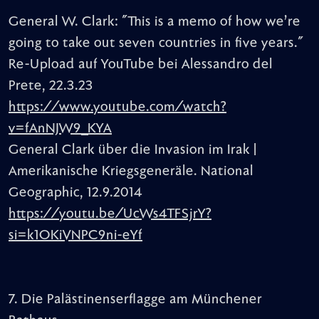
General W. Clark: "This is a memo of how we’re
going to take out seven countries in five years."
Re-Upload auf YouTube bei Alessandro del
Prete, 22.3.23
https://www.youtube.com/watch?
v=fAnNJW9_KYA
General Clark über die Invasion im Irak |
Amerikanische Kriegsgeneräle. National
Geographic, 12.9.2014
https://youtu.be/UcWs4TFSjrY?
si=k1OKiVNPC9ni-eYf
7. Die Palästinenserflagge am Münchener