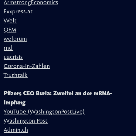
ArmstrongEconomics
Exxpress.at
Welt
QFM
weforum
rnd
uacrisis
Corona-in-Zahlen
Truthtalk
Pfizers CEO Burla: Zweifel an der mRNA-
Impfung
YouTube (WashingtonPostLive)
Washington Post
Admin.ch