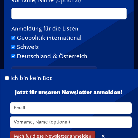
Vorname, Name
(optional)
Anmeldung für die Listen
Geopolitik international
Schweiz
Deutschland & Österreich
Ich bin kein Bot
Jetzt für unseren Newsletter anmelden!
© 2026 TransitionTV.org -
Über
-
Impressum
-
Spenden
Seite geladen in 0.03 s
×