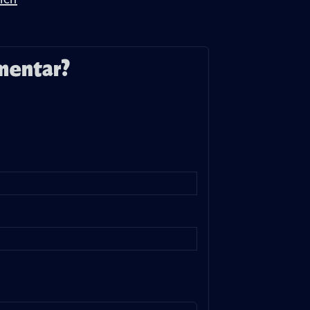
ich
mentar?