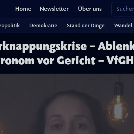
Home
Newsletter
Über uns
opolitik
Demokratie
Stand der Dinge
Wandel
erknappungskrise – Ablen
tronom vor Gericht – VfGH