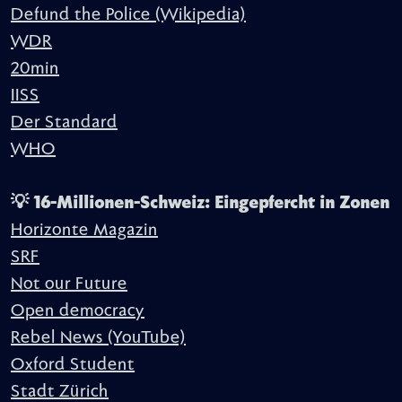
Defund the Police (Wikipedia)
WDR
20min
IISS
Der Standard
WHO
💡 16-Millionen-Schweiz: Eingepfercht in Zonen
Horizonte Magazin
SRF
Not our Future
Open democracy
Rebel News (YouTube)
Oxford Student
Stadt Zürich