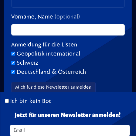
Vorname, Name
(optional)
Anmeldung für die Listen
Geopolitik international
Schweiz
Deutschland & Österreich
Ich bin kein Bot
© 2026 TransitionTV.org -
Über
-
Impressum
-
Spenden
Jetzt für unseren Newsletter anmelden!
Seite geladen in 1.19 s