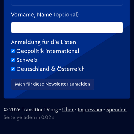
Vorname, Name
(optional)
Anmeldung für die Listen
Geopolitik international
Schweiz
Deutschland & Österreich
© 2026 TransitionTV.org -
Über
-
Impressum
-
Spenden
Seite geladen in 0.02 s