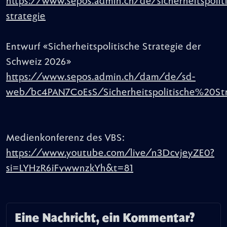
https://www.sepos.admin.ch/de/sicherheitspolit
strategie
Entwurf «Sicherheitspolitische Strategie der
Schweiz 2026»
https://www.sepos.admin.ch/dam/de/sd-
web/bc4PAN7CoEsS/Sicherheitspolitische%20S
Medienkonferenz des VBS:
https://www.youtube.com/live/n3DcvjeyZE0?
si=LYHzR6iFvwwnzkYh&t=81
Eine Nachricht, ein Kommentar?