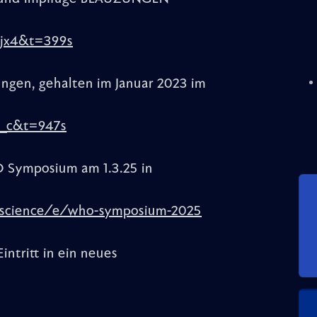
jx4&t=399s
ngen, gehalten im Januar 2023 im
_c&t=947s
O Symposium am 1.3.25 in
n-science/e/who-symposium-2025
intritt in ein neues