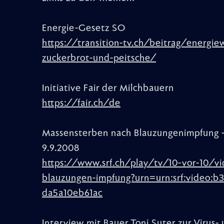
Energie-Gesetz SO
https://transition-tv.ch/beitrag/energie
zuckerbrot-und-peitsche/
Initiative Fair der Milchbauern
https://fair.ch/de
Massensterben nach Blauzungenimpfung - 
9.9.2008
https://www.srf.ch/play/tv/10-vor-10/v
blauzungen-impfung?urn=urn:srf:video:
da5a10eb61ac
Interview mit Bauer Toni Suter zur Viru