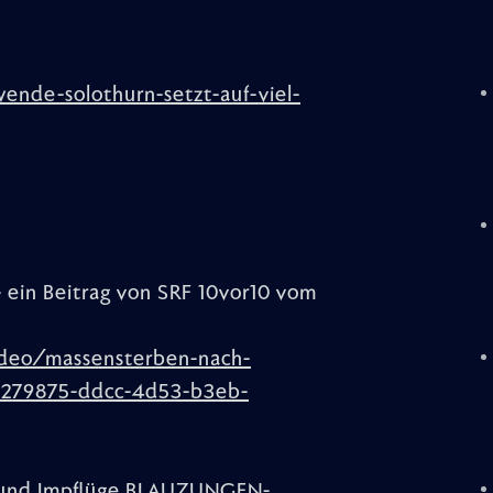
wende-solothurn-setzt-auf-viel-
ein Beitrag von SRF 10vor10 vom
ideo/massensterben-nach-
b3279875-ddcc-4d53-b3eb-
s- und Impflüge BLAUZUNGEN-