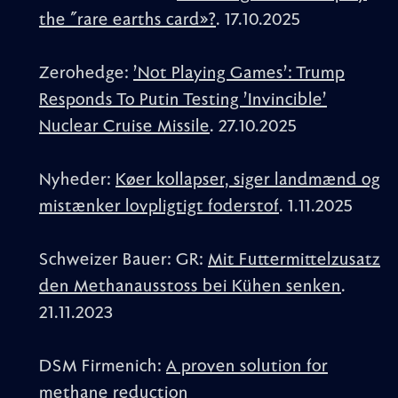
the "rare earths card»?
. 17.10.2025
Zerohedge:
’Not Playing Games’: Trump
Responds To Putin Testing ’Invincible’
Nuclear Cruise Missile
. 27.10.2025
Nyheder:
Køer kollapser, siger landmænd og
mistænker lovpligtigt foderstof
. 1.11.2025
Schweizer Bauer: GR:
Mit Futtermittelzusatz
den Methanausstoss bei Kühen senken
.
21.11.2023
DSM Firmenich:
A proven solution for
methane reduction