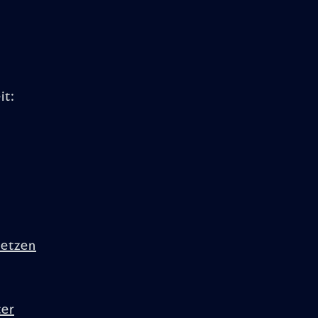
it:
uetzen
ter