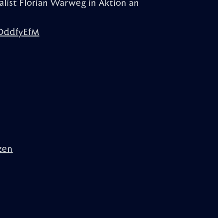
alist Florian Warweg in Aktion an
OddfyEfM
zen