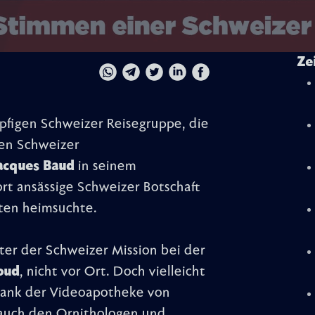
Ze
pfigen Schweizer Reisegruppe, die
gen Schweizer
acques Baud
in seinem
rt ansässige Schweizer Botschaft
ten heimsuchte.
iter der Schweizer Mission bei der
oud
, nicht vor Ort. Doch vielleicht
hrank der Videoapotheke von
e auch den Ornithologen und