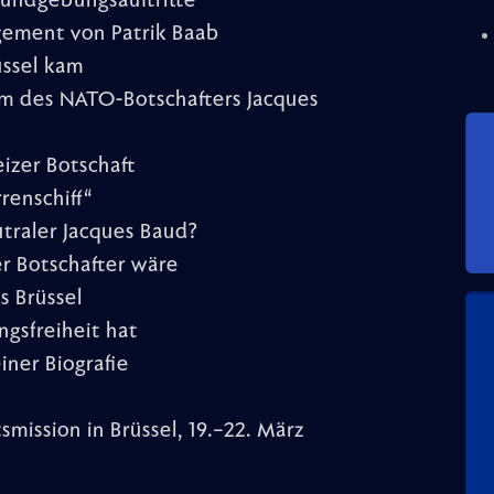
undgebungsauftritte
agement von Patrik Baab
üssel kam
lm des NATO-Botschafters Jacques
izer Botschaft
renschiff“
utraler Jacques Baud?
r Botschafter wäre
s Brüssel
gsfreiheit hat
iner Biografie
smission in Brüssel, 19.–22. März