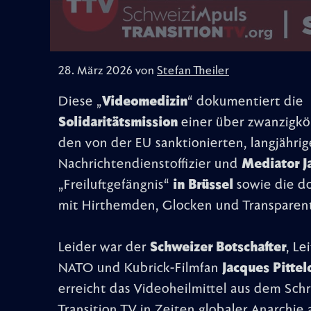
28. März 2026 von
Stefan Theiler
Diese „
Videomedizin
“ dokumentiert die
Solidaritätsmission
einer über zwanzigkö
den von der EU sanktionierten, langjähri
Nachrichtendienstoffizier und
Mediator J
„Freiluftgefängnis“
in Brüssel
sowie die do
mit Hirthemden, Glocken und Transparen
Leider war der
Schweizer Botschafter
, Le
NATO und Kubrick-Filmfan
Jacques Pittel
erreicht das Videoheilmittel aus dem Sc
Transition TV in Zeiten globaler Anarchi