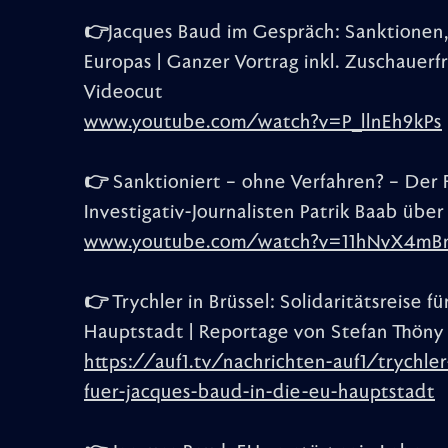
👉Jacques Baud im Gespräch: Sanktionen,
Europas | Ganzer Vortrag inkl. Zuschauerfr
Videocut
www.youtube.com/watch?v=P_llnEh9kPs
👉 Sanktioniert – ohne Verfahren? – Der 
Investigativ-Journalisten Patrik Baab über
www.youtube.com/watch?v=11hNvX4m
👉 Trychler in Brüssel: Solidaritätsreise f
Hauptstadt | Reportage von Stefan Thöny
https://auf1.tv/nachrichten-auf1/trychler-
fuer-jacques-baud-in-die-eu-hauptstadt