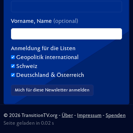
Vorname, Name
(optional)
Anmeldung für die Listen
Geopolitik international
Schweiz
Deutschland & Österreich
© 2026 TransitionTV.org -
Über
-
Impressum
-
Spenden
Seite geladen in 0.02 s