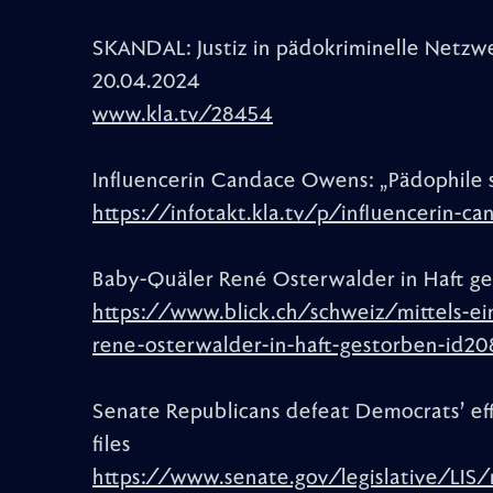
SKANDAL: Justiz in pädokriminelle Netzwe
20.04.2024
www.kla.tv/28454
Influencerin Candace Owens: „Pädophile 
https://infotakt.kla.tv/p/influencerin-
Baby-Quäler René Osterwalder in Haft g
https://www.blick.ch/schweiz/mittels-ei
rene-osterwalder-in-haft-gestorben-id2
Senate Republicans defeat Democrats’ effo
files
https://www.senate.gov/legislative/LIS/