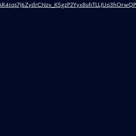
AR4tqs7J6ZydrCNzv_K5gzP2Yyx8uhTLLJUq3hOrwQ