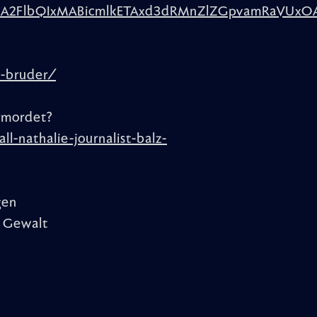
RuA2FlbQIxMABicmlkETAxd3dRMnZlZGpvamRaVUxO
z-bruder/
ermordet?
-nathalie-journalist-balz-
gen
te Gewalt