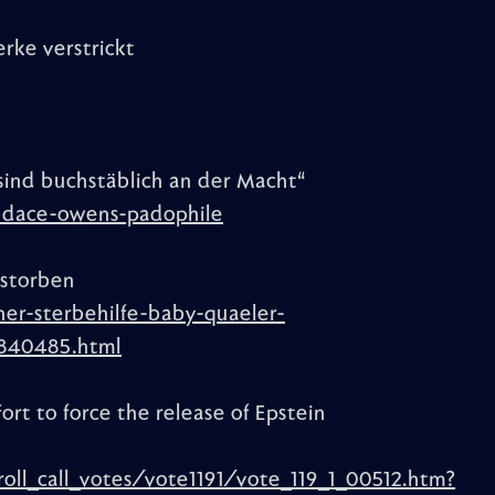
rke verstrickt
sind buchstäblich an der Macht“
candace-owens-padophile
estorben
ner-sterbehilfe-baby-quaeler-
0840485.html
rt to force the release of Epstein
roll_call_votes/vote1191/vote_119_1_00512.htm?