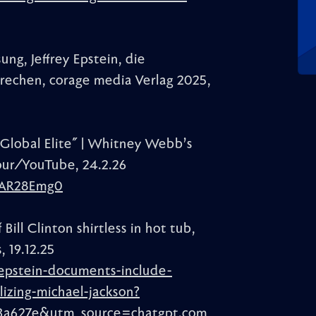
ng, Jeffrey Epstein, die
rechen, corage media Verlag 2025,
 Global Elite" | Whitney Webb’s
hour/YouTube, 24.2.26
YAR28Emg0
ll Clinton shirtless in hot tub,
, 19.12.25
epstein-documents-include-
alizing-michael-jackson?
3a627e&utm_source=chatgpt.com