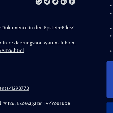
I-Dokumente in den Epstein-Files?
p-in-erklaerungsnot-warum-fehlen-
539426.html
ments/1298773
end #126, ExoMagazinTV/YouTube,