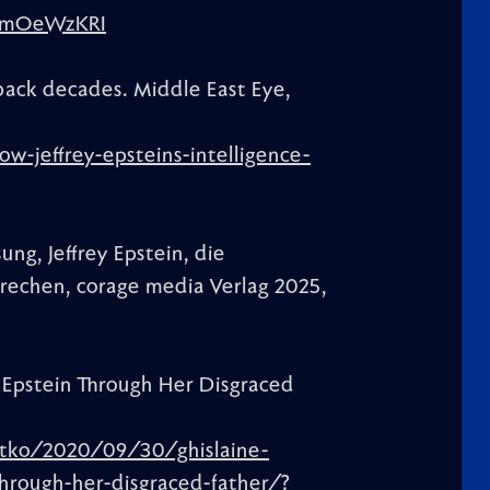
kAmOeWzKRI
 back decades. Middle East Eye,
-jeffrey-epsteins-intelligence-
ng, Jeffrey Epstein, die
rechen, corage media Verlag 2025,
 Epstein Through Her Disgraced
ytko/2020/09/30/ghislaine-
through-her-disgraced-father/?