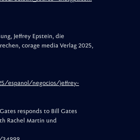
ng, Jeffrey Epstein, die
rechen, corage media Verlag 2025,
.
/espanol/negocios/jeffrey-
Gates responds to Bill Gates
with Rachel Martin und
e/34999