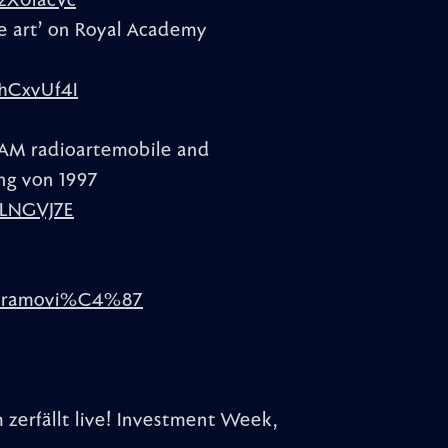
2X0iacVc
e art’ on Royal Academy
hCxvUf4I
M radioartemobile and
ng von 1997
JLNGVJ7E
_Abramovi%C4%87
 zerfällt live! Investment Week,