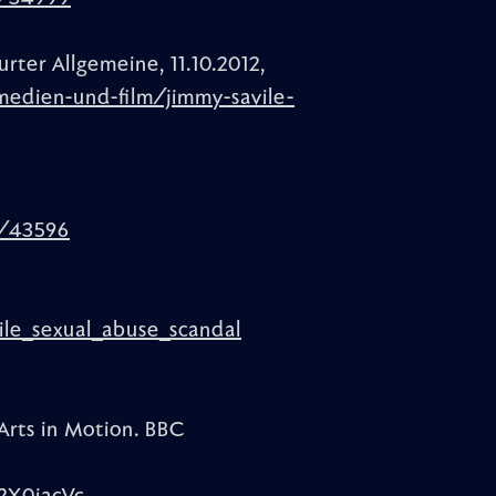
rter Allgemeine, 11.10.2012,
medien-und-film/jimmy-savile-
e/43596
ile_sexual_abuse_scandal
Arts in Motion. BBC