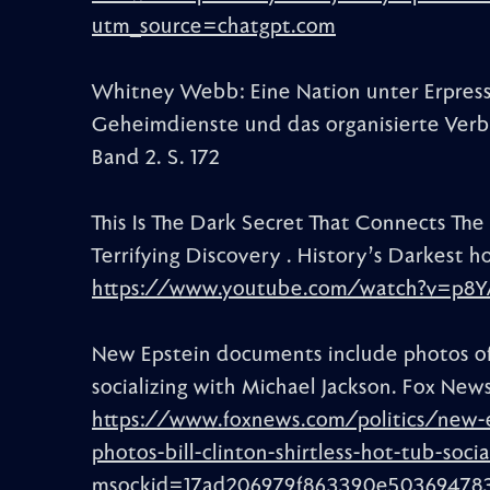
utm_source=chatgpt.com
Whitney Webb: Eine Nation unter Erpressu
Geheimdienste und das organisierte Verb
Band 2. S. 172
This Is The Dark Secret That Connects The
Terrifying Discovery . History’s Darkest 
https://www.youtube.com/watch?v=p8
New Epstein documents include photos of Bi
socializing with Michael Jackson. Fox News
https://www.foxnews.com/politics/new-
photos-bill-clinton-shirtless-hot-tub-soci
msockid=17ad206979f863390e50369478