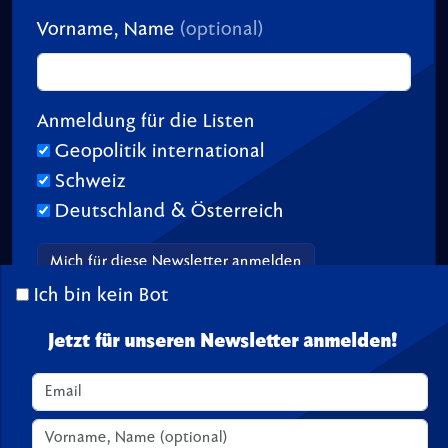
Vorname, Name
(optional)
Anmeldung für die Listen
Geopolitik international
Schweiz
Deutschland & Österreich
Ich bin kein Bot
Jetzt für unseren Newsletter anmelden!
© 2026 TransitionTV.org -
Über
-
Impressum
-
Spenden
Seite geladen in 0.02 s