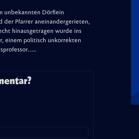
im unbekannten Dörflein
 der Pfarrer aneinandergerieten,
echt hinausgetragen wurde ins
rr, einem politisch unkorrekten
tsprofessor…..
mentar?