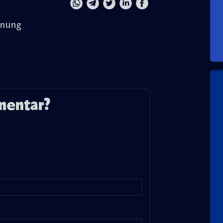
gnung
mentar?