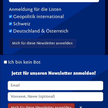
Anmeldung für die Listen
Geopolitik international
Schweiz
Deutschland & Österreich
Ich bin kein Bot
© 2026 TransitionTV.org -
Über
-
Impressum
-
Spenden
Seite geladen in 0.02 s
Jetzt für unseren Newsletter anmelden!