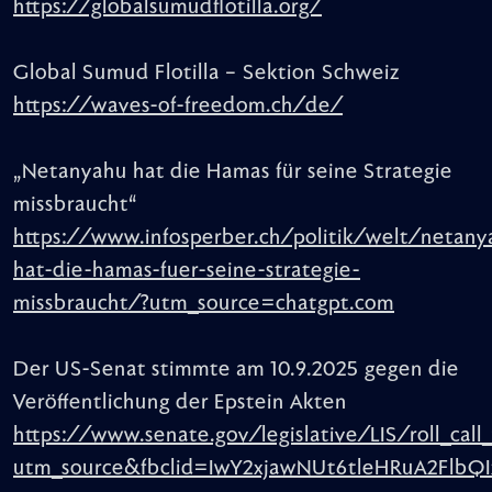
https://globalsumudflotilla.org/
Global Sumud Flotilla – Sektion Schweiz
https://waves-of-freedom.ch/de/
„Netanyahu hat die Hamas für seine Strategie
missbraucht“
https://www.infosperber.ch/politik/welt/netany
hat-die-hamas-fuer-seine-strategie-
missbraucht/?utm_source=chatgpt.com
Der US-Senat stimmte am 10.9.2025 gegen die
Veröffentlichung der Epstein Akten
https://www.senate.gov/legislative/LIS/roll_cal
utm_source&fbclid=IwY2xjawNUt6tleHRuA2Flb