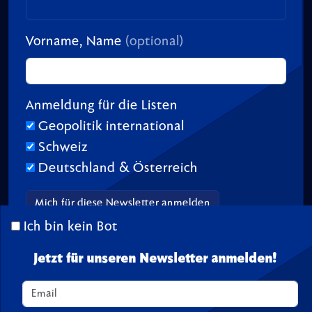
Vorname, Name
(optional)
Anmeldung für die Listen
Geopolitik international
Schweiz
Deutschland & Österreich
Ich bin kein Bot
Jetzt für unseren Newsletter anmelden!
© 2026 TransitionTV.org -
Über
-
Impressum
-
Spenden
Seite geladen in 0.02 s