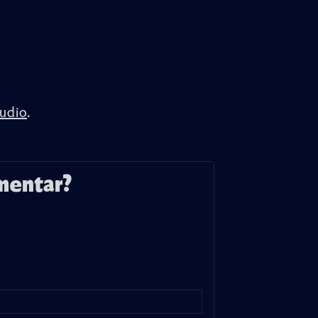
udio
.
mentar?