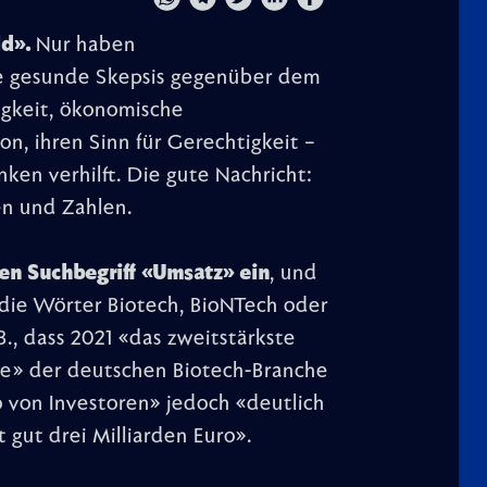
d».
Nur haben
re gesunde Skepsis gegenüber dem
igkeit, ökonomische
n, ihren Sinn für Gerechtigkeit –
nken verhilft. Die gute Nachricht:
en und Zahlen.
en Suchbegriff «Umsatz» ein
, und
n die Wörter Biotech, BioNTech oder
B., dass 2021 «das zweitstärkste
hte» der deutschen Biotech-Branche
o von Investoren» jedoch «deutlich
 gut drei Milliarden Euro».