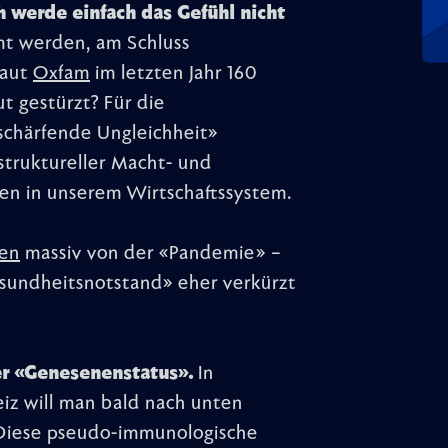
h werde einfach das Gefühl nicht
mt werden, am Schluss
laut
Oxfam
im letzten Jahr 160
t gestürzt? Für die
rschärfende Ungleichheit»
 struktureller Macht- und
gen in unserem Wirtschaftssystem.
ren
massiv von der «Pandemie» –
esundheitsnotstand» eher verkürzt
der «Genesenenstatus».
In
eiz will man bald nach unten
Diese pseudo-immunologische